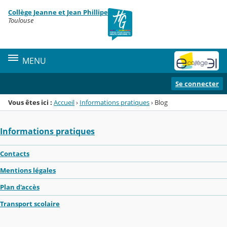
Panneau de gestion des cookies
Collège Jeanne et Jean Phillipe
Menu de la rubrique
Contenu
Toulouse
MENU
Se connecter
Vous êtes ici :
Accueil
›
Informations pratiques
›
Blog
Informations pratiques
Contacts
Mentions légales
Plan d'accès
Transport scolaire