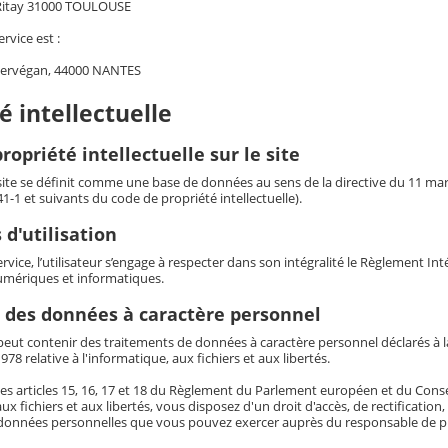
 Ritay 31000 TOULOUSE
ervice est :
Kervégan, 44000 NANTES
é intellectuelle
ropriété intellectuelle sur le site
 site se définit comme une base de données au sens de la directive du 11 mars 
341-1 et suivants du code de propriété intellectuelle).
 d'utilisation
service, l’utilisateur s’engage à respecter dans son intégralité le Règlement I
mériques et informatiques.
 des données à caractère personnel
eut contenir des traitements de données à caractère personnel déclarés à la 
978 relative à l'informatique, aux fichiers et aux libertés.
es articles 15, 16, 17 et 18 du Règlement du Parlement européen et du Conseil 
aux fichiers et aux libertés, vous disposez d'un droit d'accès, de rectificatio
données personnelles que vous pouvez exercer auprès du responsable de pu