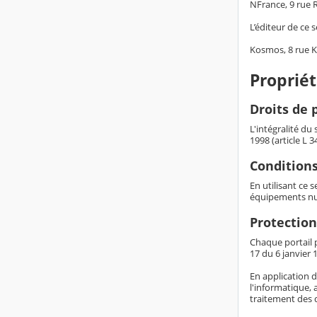
NFrance, 9 rue
L’éditeur de ce s
Kosmos, 8 rue 
Propriét
Droits de p
L'intégralité du
1998 (article L 
Conditions
En utilisant ce 
équipements nu
Protection
Chaque portail p
17 du 6 janvier 1
En application d
l'informatique, 
traitement des 