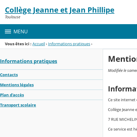
Panneau de gestion des cookies
Collège Jeanne et Jean Phillipe
Menu de la rubrique
Contenu
Toulouse
MENU
Vous êtes ici :
Accueil
›
Informations pratiques
›
Mentio
Informations pratiques
Modifiée le same
Contacts
Mentions légales
Informa
Plan d'accès
Ce site internet
Transport scolaire
Collège Jeanne 
7 RUE MICHELI
Ce service est h