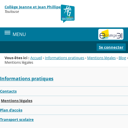
Panneau de gestion des cookies
Collège Jeanne et Jean Phillipe
Menu de la rubrique
Contenu
Toulouse
MENU
Se connecter
Vous êtes ici :
Accueil
›
Informations pratiques
›
Mentions légales
›
Blog
›
Mentions légales
Informations pratiques
Contacts
Mentions légales
Plan d'accès
Transport scolaire